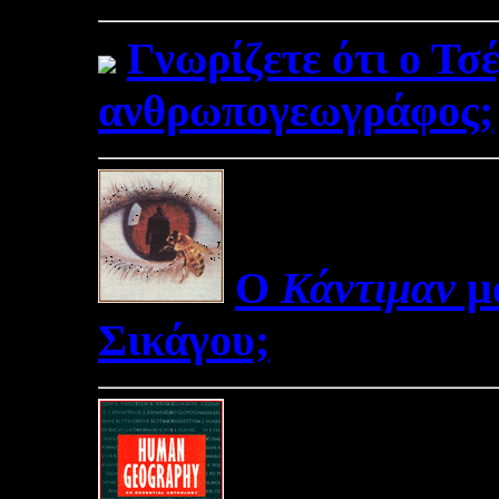
Γνωρίζετε ότι ο Τσ
ανθρωπογεωγράφος;
Ο
Κάντιμαν
μα
Σικάγου;