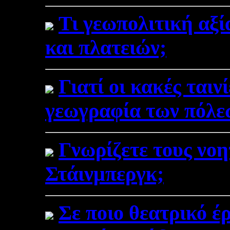
Τι γεωπολιτική αξί
και πλατειών;
Γιατί οι κακές ταιν
γεωγραφία των πόλε
Γνωρίζετε τους νοη
Στάινμπεργκ;
Σε ποιο θεατρικό έ