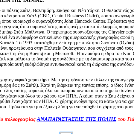
ΕΙΑ ΤΗΣ ΤΑΙΝΙΑΣ:
 οι πόλεις Σιάτλ, Βαλτιμόρη, Σικάγο και Νέα Υόρκη. Ο θαλασσινός χα
ο κέντρο του Σιάτλ (CBD, Central Business Distict), που το αναγνωρ
η όπου κυριαρχεί ο ουρανοξύστης John Hancock Center. Πρόκειται για
στο γεγονός ότι ο ουρανοξύστης αυτός ανέρχεται κατά ελαφρώς πυραμ
Εμπάιρ Στέιτ Μπίλντιγκ. Ο περίφημος ουρανοξύστης της Chrysler φαίν
ελεί ένα ενδιαφέρον αντικείμενο της αμερικανικής γεωγραφίας αφού η
ναδά. Το 1993 κατατάχθηκε δεύτερη με πρώτη το Σινσινάτι (Οχάιο) 
λ είναι πρωτεύουσα στην Πολιτεία Ουάσιγκτον, που συγχέεται από το
γκατεστημένη η Boeing και η Microsoft. 'Ηταν ακόμα η έδρα του Kurt
Σιάτλ και μάλιστα το όνομά της συνδέθηκε με τη διαμαρτυρία κατά το
αρτυρία αυτή εκδηλώθηκε εντυπωσιακά κατά τη διάρκεια της συνόδ
αι χαρτογραφικό χαρακτήρα. Με την εμφάνιση των τίτλων της εισαγω
όρη έως το Σιάτλ). Κατά τη διάρκεια της ταινίας επίσης, ο ίδιος ένθ
 τέλος επίσης, ο φακός όλο και απομακρύνεται από το σημείο συνάν
ανχάταν και όλου του χώρου των ΗΠΑ. Ακόμα, όταν ο Σαμ δείχνει στ
κρύβει έναν χάρτη των ΗΠΑ. Ο χάρτης ανοίγει προς τα κάτω για να χρ
υ. Πρόκειται για μια έξυπνη λύση για να εισαχθεί ο χάρτης στο μοντ
ίο πολεογραφίας
ΑΝΑΠΑΡΑΣΤΑΣΕΙΣ ΤΗΣ ΠΟΛΗΣ
του Γιά