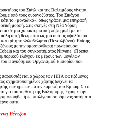
ρακτήρας του Σιάτλ και της Βαλτιμόρης γίνεται
ίζουμε από τους ουρανοξύστες. Του Σικάγου
 κάτι το «μοναδικό», όπως γράφει μια επιγραφή
ιδοειδή μορφή. Στις σκηνές στη Νέα Υόρκη
εται σε μια χαρακτηριστική λήψη μαζί με το
 πόλη αυτή θεωρείται ως μια από τις υψηλότερα
και τρίτη τη Φιλαδέλφεια (Πενσιλβάνια). Επίσης
υς ξένους με την ομοσπονδιακή πρωτεύουσα
 Cobain και του συγκροτήματος Nirvana. (Πρέπει
υ εμπορικού ελέγχου εκ μέρους των μεγάλων
ου του Παγκόσμιου Οργανισμού Εμπορίου που
γής παρουσιάζεται ο χώρος των ΗΠΑ φωτιζόμενος
ετος σχηματοποιημένος χάρτης δείχνει τα
τησης των ηρώων --στην κορυφή του Εμπάιρ Στέιτ
ο γιο του τη θέση της Βαλτιμόρης, έχουμε την
ησιμοποιηθεί ή περιτυλίγεται συρόμενος αυτόματα
έρνο σπίτι.
ννη Ρέντζου