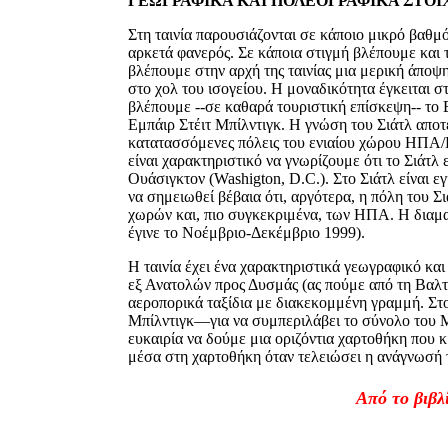
ΓΕΩΓΡΑΦΙΚΑ ΚΑΙ ΠΟΛΕΟΓΡΑΦΙΚΑ ΣΤΟΙΧ
Στη ταινία παρουσιάζονται σε κάποιο μικρό βαθμό
αρκετά φανερός. Σε κάποια στιγμή βλέπουμε και τ
βλέπουμε στην αρχή της ταινίας μια μερική άποψ
στο χολ του ισογείου. Η μοναδικότητα έγκειται 
βλέπουμε --σε καθαρά τουριστική επίσκεψη-- το 
Εμπάιρ Στέιτ Μπίλντιγκ. Η γνώση του Σιάτλ αποτ
κατατασσόμενες πόλεις του ενιαίου χώρου ΗΠΑ/Κα
είναι χαρακτηριστικό να γνωρίζουμε ότι το Σιάτ
Ουάσιγκτον (Washigton, D.C.). Στο Σιάτλ είναι ε
να σημειωθεί βέβαια ότι, αργότερα, η πόλη του 
χωρών και, πιο συγκεκριμένα, των ΗΠΑ. Η διαμ
έγινε το Νοέμβριο-Δεκέμβριο 1999).
Η ταινία έχει ένα χαρακτηριστικά γεωγραφικό κ
εξ Ανατολών προς Δυσμάς (ας πούμε από τη Βαλτιμ
αεροπορικά ταξίδια με διακεκομμένη γραμμή. Στο
Μπίλντιγκ—για να συμπεριλάβει το σύνολο του Μ
ευκαιρία να δούμε μια οριζόντια χαρτοθήκη που 
μέσα στη χαρτοθήκη όταν τελειώσει η ανάγνωσή το
Από το βιβλ