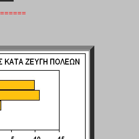
======