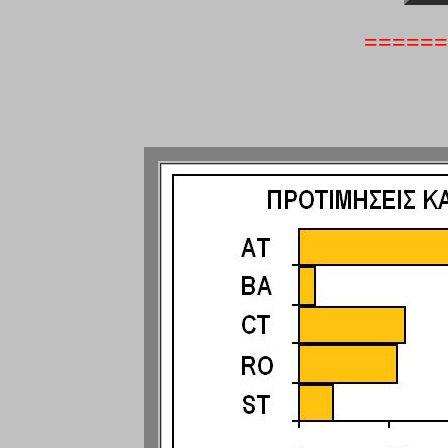
======