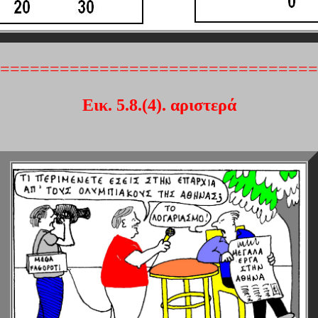
================================
Εικ. 5.8.(4). αριστερά
=