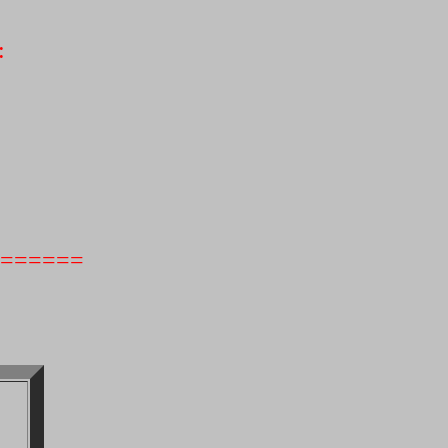
:
======