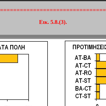
================================
Εικ. 5.8.(3).
=